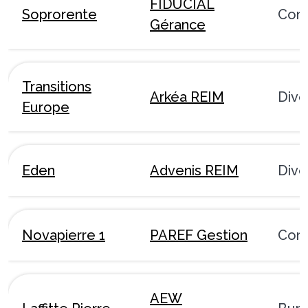
FIDUCIAL
Soprorente
Com
Gérance
Transitions
Arkéa REIM
Dive
Europe
Eden
Advenis REIM
Dive
Novapierre 1
PAREF Gestion
Com
AEW