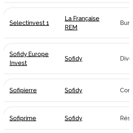
La Française
Selectinvest 1
Bur
REM
Sofidy Europe
Sofidy
Dive
Invest
Sofipierre
Sofidy
Com
Sofiprime
Sofidy
Rési