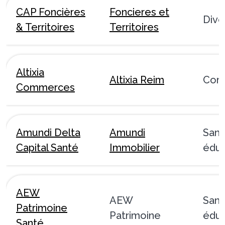
CAP Foncières
Foncieres et
Dive
& Territoires
Territoires
Altixia
Altixia Reim
Com
Commerces
Amundi Delta
Amundi
Sant
Capital Santé
Immobilier
éduc
AEW
AEW
Sant
Patrimoine
Patrimoine
éduc
Santé