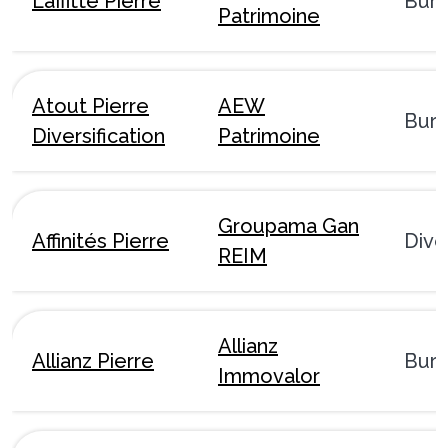
Laffitte Pierre
Bur
Patrimoine
Atout Pierre
AEW
Bur
Diversification
Patrimoine
Groupama Gan
Affinités Pierre
Dive
REIM
Allianz
Allianz Pierre
Bur
Immovalor