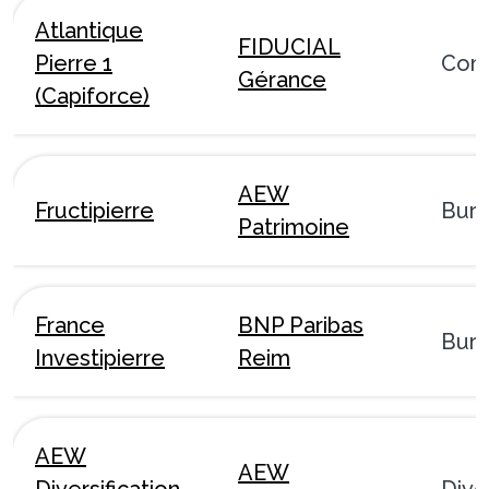
Atlantique
FIDUCIAL
Pierre 1
Com
Gérance
(Capiforce)
AEW
Fructipierre
Bur
Patrimoine
France
BNP Paribas
Bur
Investipierre
Reim
AEW
AEW
Diversification
Dive