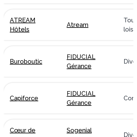
ATREAM
Tour
Atream
Hôtels
loisi
FIDUCIAL
Buroboutic
Dive
Gérance
FIDUCIAL
Capiforce
Com
Gérance
Cœur de
Sogenial
Dive