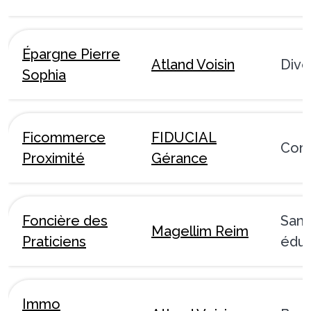
Épargne Pierre
Atland Voisin
Dive
Sophia
Ficommerce
FIDUCIAL
Com
Proximité
Gérance
Foncière des
Sant
Magellim Reim
Praticiens
éduc
Immo