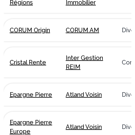
Régions
Immobilier
CORUM Origin
CORUM AM
Dive
Inter Gestion
Cristal Rente
Com
REIM
Epargne Pierre
Atland Voisin
Dive
Epargne Pierre
Atland Voisin
Dive
Europe