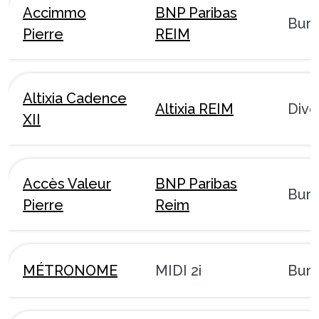
Accimmo
BNP Paribas
Bur
Pierre
REIM
Altixia Cadence
Altixia REIM
Dive
XII
Accès Valeur
BNP Paribas
Bur
Pierre
Reim
MÉTRONOME
MIDI 2i
Bur