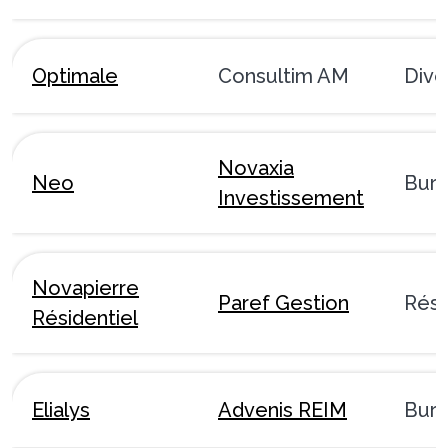
Optimale
Consultim AM
Dive
Novaxia
Neo
Bur
Investissement
Novapierre
Paref Gestion
Rési
Résidentiel
Elialys
Advenis REIM
Bur