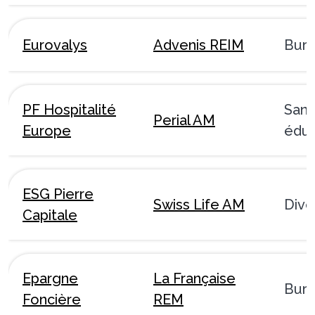
Eurovalys
Advenis REIM
Bur
PF Hospitalité
Sant
Perial AM
Europe
éduc
ESG Pierre
Swiss Life AM
Dive
Capitale
Epargne
La Française
Bur
Foncière
REM