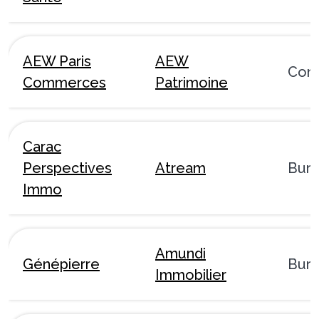
AEW Paris
AEW
Com
Commerces
Patrimoine
Carac
Perspectives
Atream
Bur
Immo
Amundi
Génépierre
Bur
Immobilier