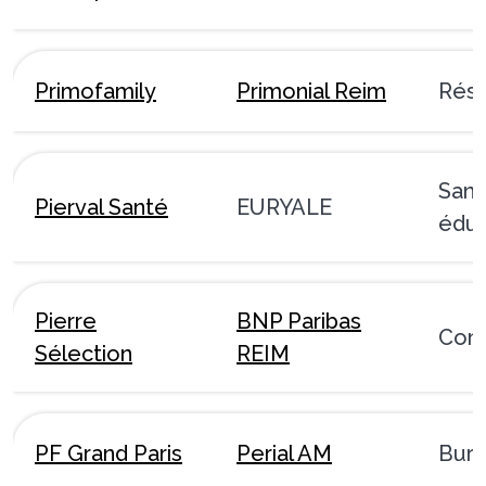
Primofamily
Primonial Reim
Rési
Sant
Pierval Santé
EURYALE
éduc
Pierre
BNP Paribas
Com
Sélection
REIM
PF Grand Paris
Perial AM
Bur