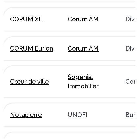
CORUM XL
Corum AM
Dive
CORUM Eurion
Corum AM
Dive
Sogénial
Cœur de ville
Com
Immobilier
Notapierre
UNOFI
Bur