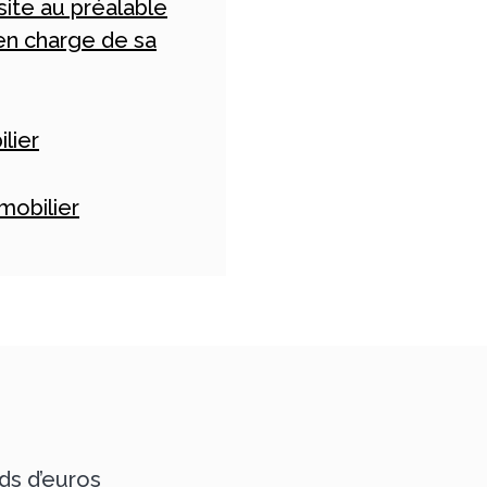
site au préalable
 en charge de sa
lier
mobilier
rds d’euros