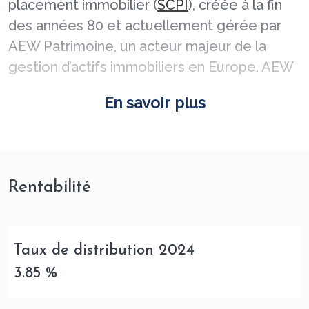
placement immobilier (
SCPI
), créée à la fin
des années 80 et actuellement gérée par
AEW Patrimoine, un acteur majeur de la
gestion d’actifs immobiliers en Europe. AEW
Patrimoine gère plusieurs SCPI et
OPCI
En savoir plus
destinés au grand public.
En 2009, Fructipierre a élargi son activité en
absorbant Parnasse Immo, une autre SCPI
possédant un patrimoine immobilier
Rentabilité
important. Par la suite, la SCPI a renforcé son
portefeuille immobilier en réalisant diverses
acquisitions stratégiques.
Taux de distribution 2024
3.85 %
Fructipierre affiche un rendement solide,
soutenu par un taux d’occupation stable. La