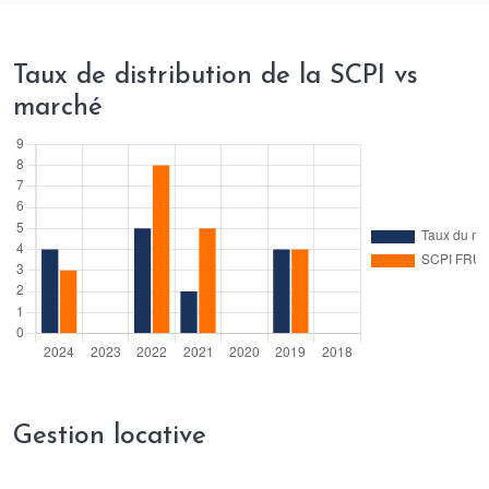
bureaux.
Elle saisit également des opportunités de
Taux de distribution de la SCPI vs
placement dans le secteur des commerces
marché
afin d’optimiser la mutualisation du risque
locatif. Son patrimoine est principalement
localisé à Paris, en Île-de-France et dans
certaines autres régions stratégiques.
La SCPI Fructipierre se concentre sur les
investissements immobiliers en zone urbaine
dynamique, notamment à Paris, pour
bénéficier d’une demande locative
soutenue.
Gestion locative
Grâce à sa stratégie, elle a été distinguée