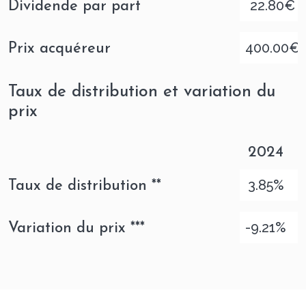
22.80€
Dividende par part
une part plus marginale de locaux d’activités.
400.00€
Prix acquéreur
Notre avis sur la SCPI Fructipierre
Fructipierre constitue un véhicule
Taux de distribution et variation du
d’investissement immobilier attractif,
prix
permettant aux investisseurs de diversifier
leur portefeuille grâce à des actifs
2024
immobiliers de qualité.
3.85%
Taux de distribution **
Elle présente plusieurs avantages,
notamment une gestion professionnelle,
-9.21%
-
Variation du prix ***
une certaine liquidité et des rendements
stables.
Cette SCPI est accessible aux investisseurs
souhaitant bénéficier des opportunités de