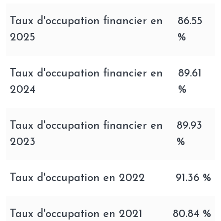
dans le domaine de l’investissement
immobilier.
Taux d'occupation financier en
86.55
Stratégie établie par Fructipierre
2025
%
Fructipierre poursuit sa croissance en
s’appuyant sur une gestion stratégique et
Taux d'occupation financier en
89.61
des augmentations de capital régulières,
2024
%
permettant d’investir dans des actifs
immobiliers en phase avec les tendances du
Taux d'occupation financier en
89.93
marché.
2023
%
Sa stratégie repose sur la détention directe
d’actifs immobiliers locatifs, avec un focus
Taux d'occupation en 2022
91.36 %
principal sur les bureaux, tout en incluant une
proportion stratégique de locaux
commerciaux.
Taux d'occupation en 2021
80.84 %