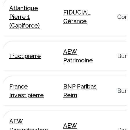
Atlantique
FIDUCIAL
Pierre 1
Com
Gérance
(Capiforce)
AEW
Fructipierre
Bur
Patrimoine
France
BNP Paribas
Bur
Investipierre
Reim
AEW
AEW
Diversification
Dive