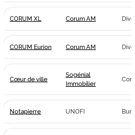
CORUM XL
Corum AM
Dive
CORUM Eurion
Corum AM
Dive
Sogénial
Cœur de ville
Com
Immobilier
Notapierre
UNOFI
Bur