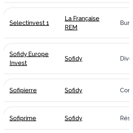
La Française
Selectinvest 1
Bur
REM
Sofidy Europe
Sofidy
Dive
Invest
Sofipierre
Sofidy
Com
Sofiprime
Sofidy
Rési