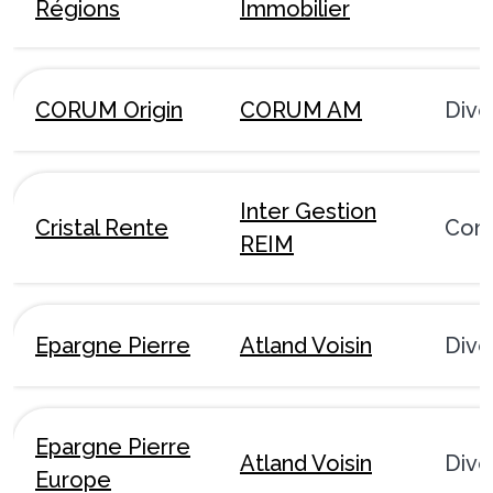
Régions
Immobilier
CORUM Origin
CORUM AM
Dive
Inter Gestion
Cristal Rente
Com
REIM
Epargne Pierre
Atland Voisin
Dive
Epargne Pierre
Atland Voisin
Dive
Europe