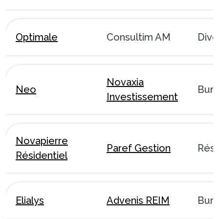
Optimale
Consultim AM
Dive
Novaxia
Neo
Bur
Investissement
Novapierre
Paref Gestion
Rési
Résidentiel
Elialys
Advenis REIM
Bur