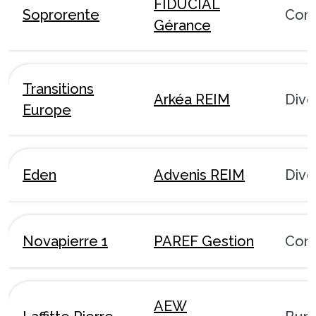
FIDUCIAL
Soprorente
Com
Gérance
Transitions
Arkéa REIM
Dive
Europe
Eden
Advenis REIM
Dive
Novapierre 1
PAREF Gestion
Com
AEW