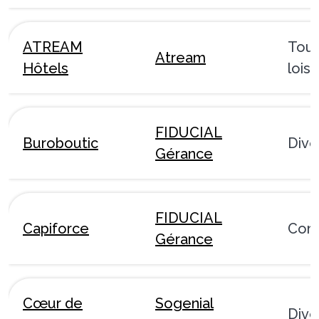
ATREAM
Tour
Atream
Hôtels
loisi
FIDUCIAL
Buroboutic
Dive
Gérance
FIDUCIAL
Capiforce
Com
Gérance
Cœur de
Sogenial
Dive