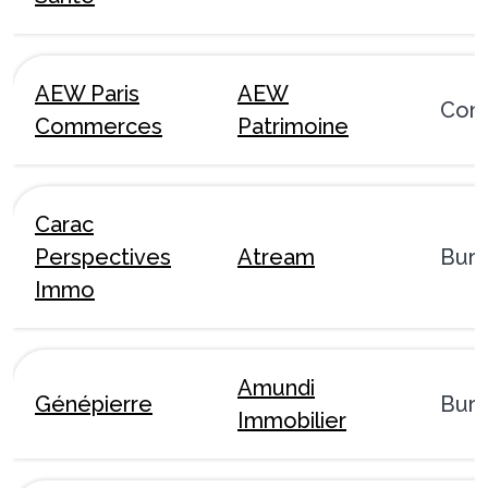
AEW Paris
AEW
Com
Commerces
Patrimoine
Carac
Perspectives
Atream
Bur
Immo
Amundi
Génépierre
Bur
Immobilier