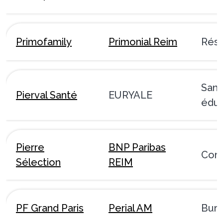
Primofamily
Primonial Reim
Rési
Sant
Pierval Santé
EURYALE
éduc
Pierre
BNP Paribas
Com
Sélection
REIM
PF Grand Paris
Perial AM
Bur