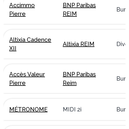
Accimmo
BNP Paribas
Bur
Pierre
REIM
Altixia Cadence
Altixia REIM
Dive
XII
Accès Valeur
BNP Paribas
Bur
Pierre
Reim
MÉTRONOME
MIDI 2i
Bur