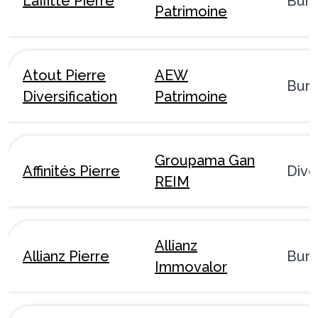
Laffitte Pierre
Bur
Patrimoine
Atout Pierre
AEW
Bur
Diversification
Patrimoine
Groupama Gan
Affinités Pierre
Dive
REIM
Allianz
Allianz Pierre
Bur
Immovalor