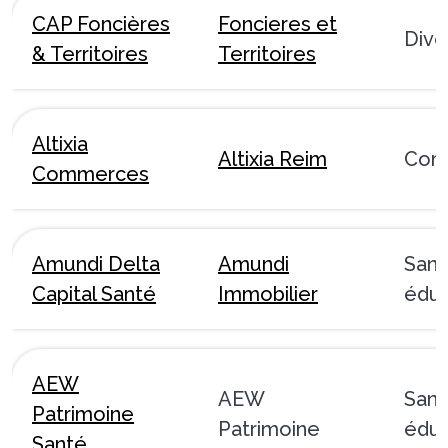
CAP Foncières
Foncieres et
Dive
& Territoires
Territoires
Altixia
Altixia Reim
Com
Commerces
Amundi Delta
Amundi
Sant
Capital Santé
Immobilier
éduc
AEW
AEW
Sant
Patrimoine
Patrimoine
éduc
Santé