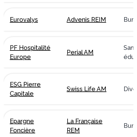
Eurovalys
Advenis REIM
Bur
PF Hospitalité
Sant
Perial AM
Europe
éduc
ESG Pierre
Swiss Life AM
Dive
Capitale
Epargne
La Française
Bur
Foncière
REM