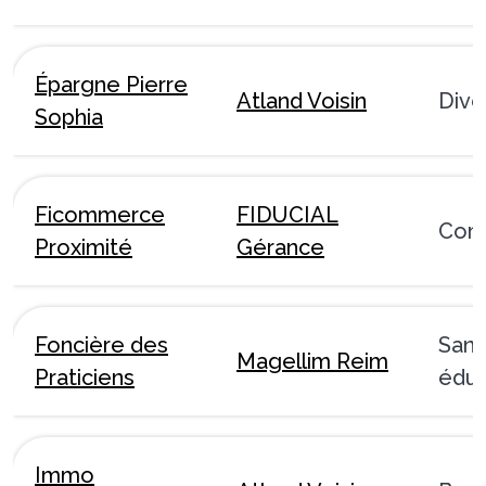
Épargne Pierre
Atland Voisin
Dive
Sophia
Ficommerce
FIDUCIAL
Com
Proximité
Gérance
Foncière des
Sant
Magellim Reim
Praticiens
éduc
Immo