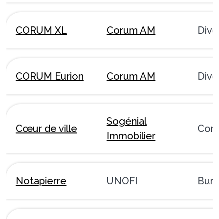
CORUM XL
Corum AM
Dive
CORUM Eurion
Corum AM
Dive
Sogénial
Cœur de ville
Com
Immobilier
Notapierre
UNOFI
Bur