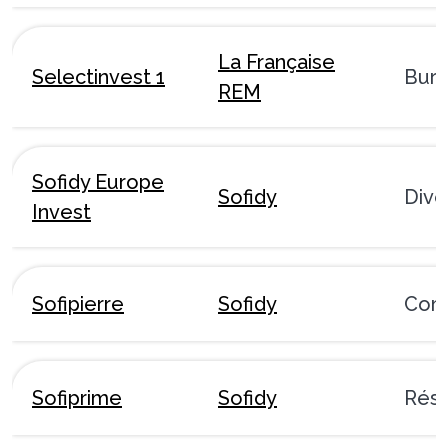
La Française
Selectinvest 1
Bur
REM
Sofidy Europe
Sofidy
Dive
Invest
Sofipierre
Sofidy
Com
Sofiprime
Sofidy
Rési