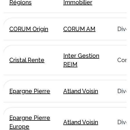
Régions
Immobilier
CORUM Origin
CORUM AM
Dive
Inter Gestion
Cristal Rente
Com
REIM
Epargne Pierre
Atland Voisin
Dive
Epargne Pierre
Atland Voisin
Dive
Europe