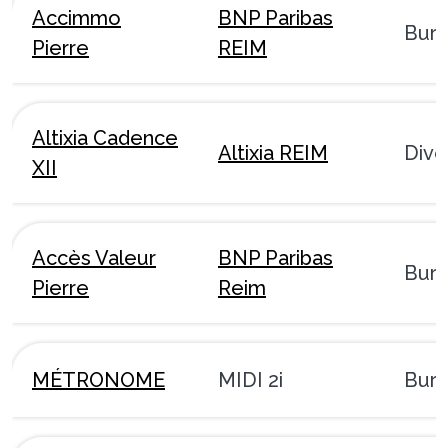
Accimmo
BNP Paribas
Bur
Pierre
REIM
Altixia Cadence
Altixia REIM
Dive
XII
Accès Valeur
BNP Paribas
Bur
Pierre
Reim
MÉTRONOME
MIDI 2i
Bur