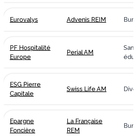
Eurovalys
Advenis REIM
Bur
PF Hospitalité
Sant
Perial AM
Europe
éduc
ESG Pierre
Swiss Life AM
Dive
Capitale
Epargne
La Française
Bur
Foncière
REM