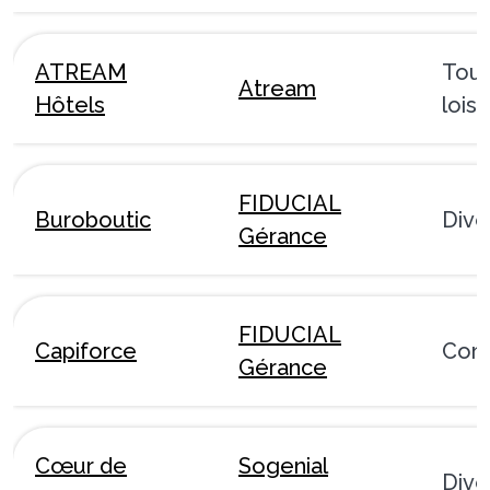
ATREAM
Tour
Atream
Hôtels
loisi
FIDUCIAL
Buroboutic
Dive
Gérance
FIDUCIAL
Capiforce
Com
Gérance
Cœur de
Sogenial
Dive