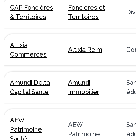
CAP Foncières
Foncieres et
Dive
& Territoires
Territoires
Altixia
Altixia Reim
Com
Commerces
Amundi Delta
Amundi
Sant
Capital Santé
Immobilier
éduc
AEW
AEW
Sant
Patrimoine
Patrimoine
éduc
Santé