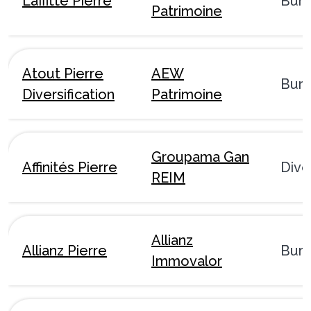
Laffitte Pierre
Bur
Patrimoine
Atout Pierre
AEW
Bur
Diversification
Patrimoine
Groupama Gan
Affinités Pierre
Dive
REIM
Allianz
Allianz Pierre
Bur
Immovalor