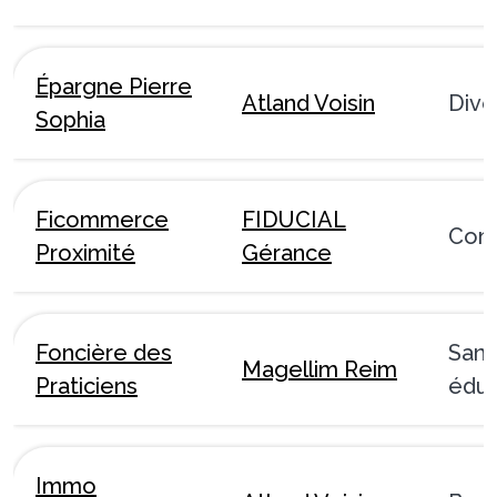
Épargne Pierre
Atland Voisin
Dive
Sophia
Ficommerce
FIDUCIAL
Com
Proximité
Gérance
Foncière des
Sant
Magellim Reim
Praticiens
éduc
Immo