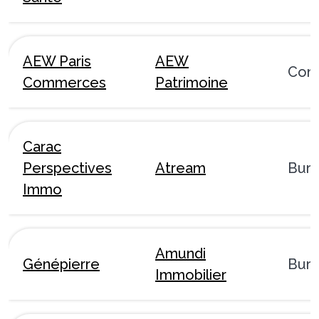
AEW Paris
AEW
Com
Commerces
Patrimoine
Carac
Perspectives
Atream
Bur
Immo
Amundi
Génépierre
Bur
Immobilier