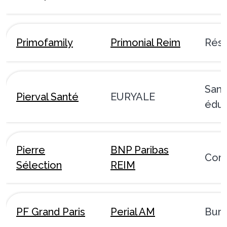
Primofamily
Primonial Reim
Rési
Sant
Pierval Santé
EURYALE
éduc
Pierre
BNP Paribas
Com
Sélection
REIM
PF Grand Paris
Perial AM
Bur