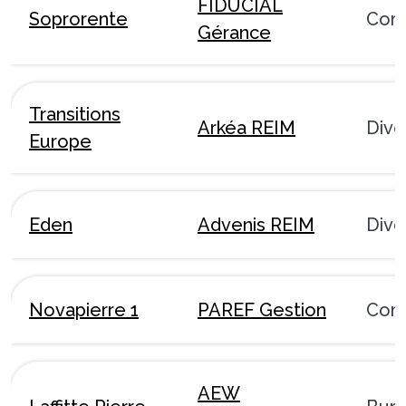
FIDUCIAL
Soprorente
Com
Gérance
Transitions
Arkéa REIM
Dive
Europe
Eden
Advenis REIM
Dive
Novapierre 1
PAREF Gestion
Com
AEW