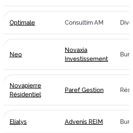
Optimale
Consultim AM
Dive
Novaxia
Neo
Bur
Investissement
Novapierre
Paref Gestion
Rési
Résidentiel
Elialys
Advenis REIM
Bur