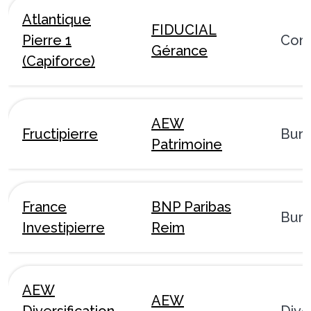
Atlantique
FIDUCIAL
Pierre 1
Com
Gérance
(Capiforce)
AEW
Fructipierre
Bur
Patrimoine
France
BNP Paribas
Bur
Investipierre
Reim
AEW
AEW
Diversification
Dive