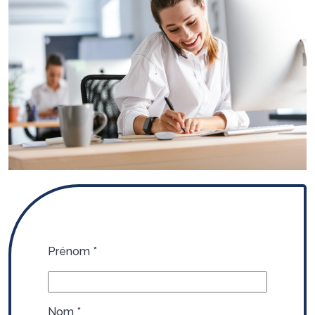
Prénom
*
Nom
*