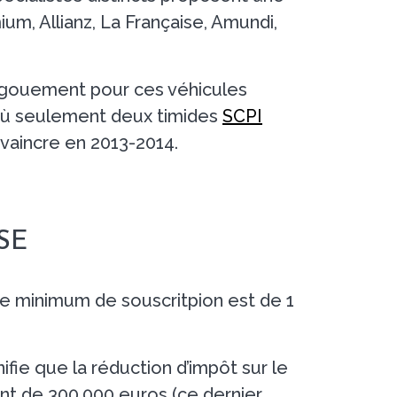
ium, Allianz, La Française, Amundi,
engouement pour ces véhicules
 où seulement deux timides
SCPI
vaincre en 2013-2014.
SE
Le minimum de souscritpion est de 1
ifie que la réduction d’impôt sur le
nt de 300.000 euros (ce dernier