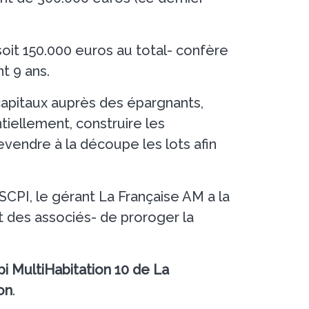
soit 150.000 euros au total- confère
t 9 ans.
capitaux auprès des épargnants,
tiellement, construire les
evendre à la découpe les lots afin
 SCPI, le gérant La Française AM a la
t des associés- de proroger la
pi MultiHabitation 10 de La
on
.