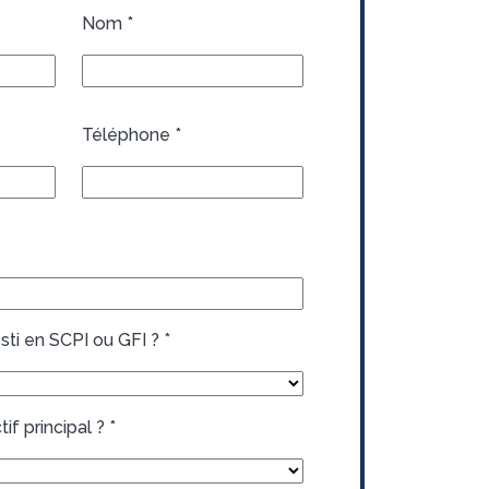
Nom
*
Téléphone
*
sti en SCPI ou GFI ?
*
if principal ?
*