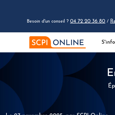
Aller au contenu
04 72 20 36 80
R
Besoin d'un conseil ?
/
S'inf
E
Ép