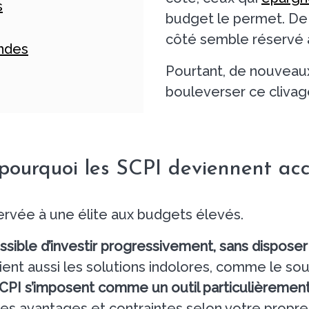
s
budget le permet. De 
côté semble réservé a
endes
Pourtant, de nouveaux
bouleverser ce clivag
pourquoi les SCPI deviennent acc
ervée à une élite aux budgets élevés.
ossible d’investir progressivement, sans disposer d
ient aussi les solutions indolores, comme le soul
SCPI s’imposent comme un outil particulièremen
 les avantages et contraintes selon votre propre