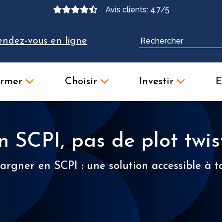
Avis clients: 4.7/5
endez-vous en ligne
ormer
Choisir
Investir
E
n SCPI, pas de plot twist
argner en SCPI : une solution accessible à t