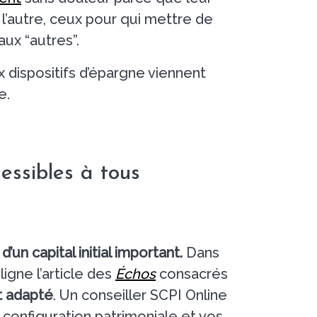
l’autre, ceux pour qui mettre de
ux “autres”.
 dispositifs d’épargne viennent
e.
essibles à tous
’un capital initial important.
Dans
igne l’article des
Échos
consacrés
t adapté
. Un conseiller SCPI Online
 configuration patrimoniale et vos