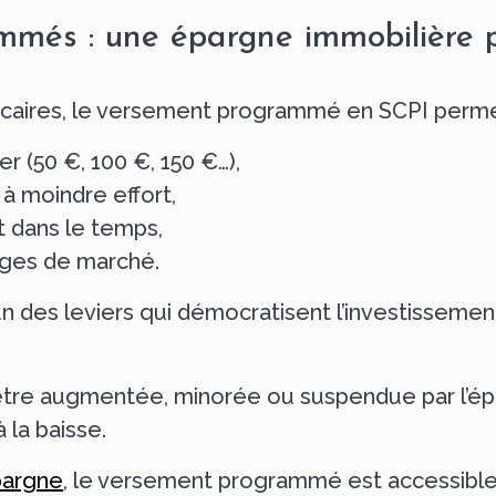
més : une épargne immobilière 
ancaires, le versement programmé en SCPI perme
r (50 €, 100 €, 150 €…),
à moindre effort,
t dans le temps,
rages de marché.
’un des leviers qui démocratisent l’investisseme
 être augmentée, minorée ou suspendue par l’ép
 la baisse.
argne
, le versement programmé est accessibl