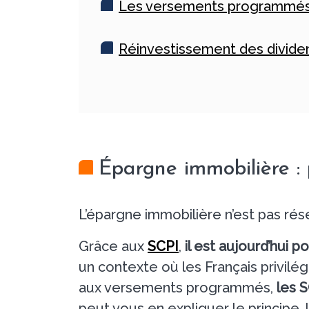
Les versements programmé
Réinvestissement des divid
Épargne immobilière : 
L’épargne immobilière n’est pas rés
Grâce aux
SCPI
,
il est aujourd’hui p
un contexte où les Français privilég
aux versements programmés,
les 
peut vous en expliquer le principe,