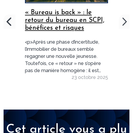
« Bureau is back » : le
retour du bureau en SCPI,
bénéfices et risques
<p>Après une phase d’incertitude,
l’immobilier de bureaux semble
regagner une nouvelle jeunesse.
Toutefois, ce « retour » ne s’opère
pas de manière homogène : il est
23 octobre 2025
sous-tendu par des logiques de
sélectivité toujours plus fortes. </p>
<p>L’investissement en parts de SCPI
de bureau doit donc être éclairé par
une analyse fine des bénéfices mais
aussi des risques — d’autant plus que
des études récentes mettent en
Cet article vous a plu
exergue un marché francilien en