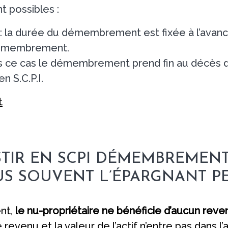
 possibles :
: la durée du démembrement est fixée à l’avance 
démembrement.
s ce cas le démembrement prend fin au décès de
n S.C.P.I.
t
STIR EN SCPI DÉMEMBREMENT
LUS SOUVENT L’ÉPARGNANT 
nt,
le nu-propriétaire ne bénéficie d’aucun reve
 revenu et la valeur de l’actif n’entre pas dans l’a