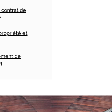
 contrat de
?
propriété et
cement de
I