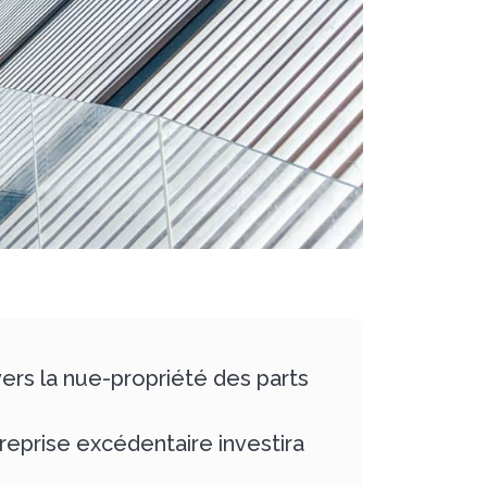
ers la nue-propriété des parts
reprise excédentaire investira