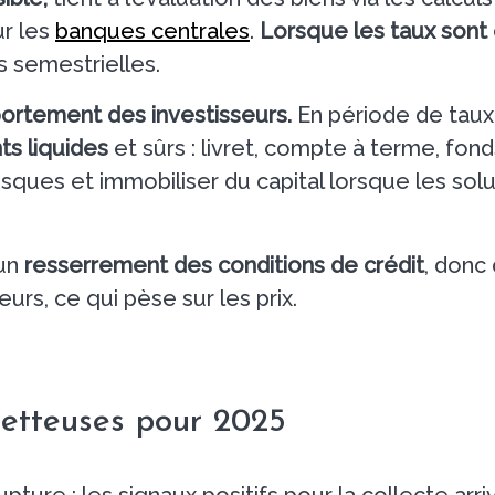
ur les
banques centrales
.
Lorsque les taux sont 
s semestrielles.
portement des investisseurs.
En période de taux 
ts liquides
et sûrs : livret, compte à terme, fon
isques et immobiliser du capital lorsque les solu
 un
resserrement des conditions de crédit
, donc
urs, ce qui pèse sur les prix.
etteuses pour 2025
ture : les signaux positifs pour la collecte arriv