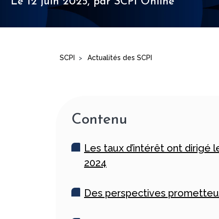
Le 12 juin 2025,
par SCPI Online
SCPI
Actualités des SCPI
>
Contenu
Les taux d’intérêt ont dirigé l
2024
Des perspectives prometteu