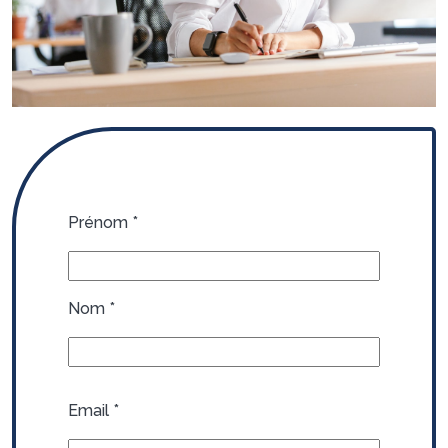
Prénom
*
Nom
*
Email
*