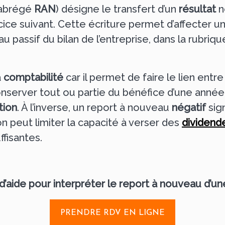
 abrégé
RAN
) désigne le transfert d’un
résultat
no
ice suivant. Cette écriture permet d’affecter u
 au passif du bilan de l’entreprise, dans la rubriq
a
comptabilité
car il permet de faire le lien entr
server tout ou partie du bénéfice d’une année af
tion
. À l’inverse, un report à nouveau
négatif
sig
n peut limiter la capacité à verser des
dividend
ffisantes.
d’aide pour interpréter le report à nouveau d’un
PRENDRE RDV EN LIGNE