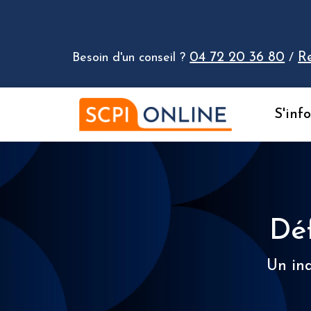
Aller au contenu
04 72 20 36 80
R
Besoin d'un conseil ?
/
S'inf
Déf
Un ind