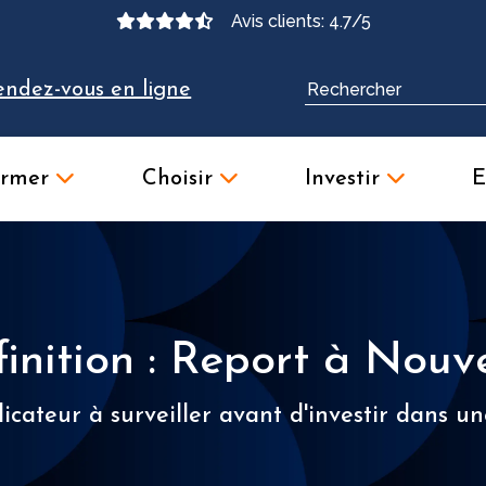
Avis clients: 4.7/5
endez-vous en ligne
ormer
Choisir
Investir
E
inition : Report à Nou
icateur à surveiller avant d'investir dans u