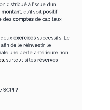
n distribué à l’issue d’un
n
montant
, qu’il soit
positif
ue des
comptes
de capitaux
e deux
exercices
successifs. Le
in de le réinvestir, le
nale une perte antérieure non
es
, surtout si les
réserves
e SCPI ?